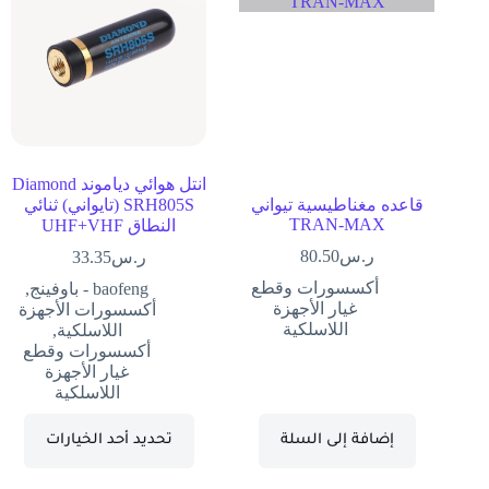
انتل هوائي دياموند Diamond
قاعده مغناطيسية تيواني
SRH805S (تايواني) ثنائي
TRAN-MAX
النطاق UHF+VHF
ر.س
80.50
ر.س
33.35
أكسسورات وقطع
baofeng - باوفينج
,
غيار الأجهزة
أكسسورات الأجهزة
اللاسلكية
اللاسلكية
,
أكسسورات وقطع
غيار الأجهزة
اللاسلكية
إضافة إلى السلة
تحديد أحد الخيارات