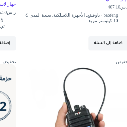
جهاز لاسلكي TYT 8200 بتردد
.س
407.10
ر.س
5.50
baofeng - باوفينج
,
الأجهزة اللاسلكية
,
بعيدة المدي 5-
10 كيلومتر مربع
الأ
تي و
إضافة إلى السلة
إضافة 
خفيض
تخفيض