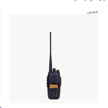
تخفيض
جها