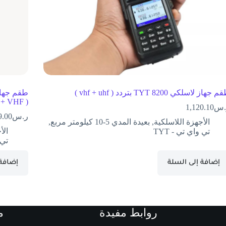
 جهاز لاسلكي TYT 8200 بتردد ( vhf + uhf )
 + VHF )
.س
1,120.10
ر.س
9.00
الأجهزة اللاسلكية
,
بعيدة المدي 5-10 كيلومتر مربع
,
الأ
تي واي تي - TYT
تي و
إضافة إلى السلة
إضافة 
روابط مفيدة
م