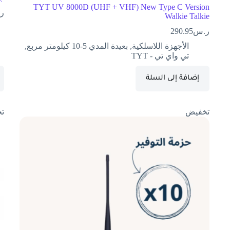
TYT UV 8000D (UHF + VHF) New Type C Version
ر
Walkie Talkie
ر.س
290.95
الأجهزة اللاسلكية
,
بعيدة المدي 5-10 كيلومتر مربع
,
تي واي تي - TYT
إضافة إلى السلة
تخفيض
ت