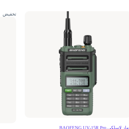
تخفيض
ز لاسلكي BAOFENG UV-15R Pro