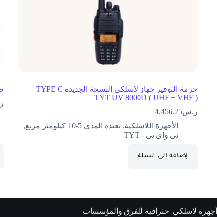
حزمة التوفير جهاز لاسلكي النسخة الجديدة TYPE C
طقم
TYT UV 8000D ( UHF + VHF )
ر
ر.س
4,456.25
الأجهزة اللاسلكية
,
بعيدة المدي 5-10 كيلومتر مربع
,
تي واي تي - TYT
إضافة إلى السلة
أجهزة لاسلكي احترافية للفرق والمؤسسات