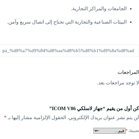
الجامعات والمراكز التجارية.
البيئات الصناعية والتجارية التي تحتاج إلى اتصال سريع وآمن.
pa_%d8%a7%d9%84%d8%aa%d8%b5%d8%b1%d9%8a%d8%ad
المراجعات
لا توجد مراجعات بعد.
كن أول من يقيم “جهاز لاسلكي ICOM V86”
لن يتم نشر عنوان بريدك الإلكتروني.
الحقول الإلزامية مشار إليها بـ
*
تقييمك
*