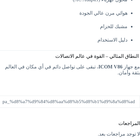
هوائي مرن عالي الجودة
مشبك للحزام
دليل الاستخدام
النطاق المثالي – القوة في عالم الاتصالات
مع جهاز
ICOM V86
، تبقى على تواصل دائم في أي مكان في العالم
بثقة وأمان.
pa_%d8%a7%d9%84%d8%aa%d8%b5%d8%b1%d9%8a%d8%ad
المراجعات
لا توجد مراجعات بعد.